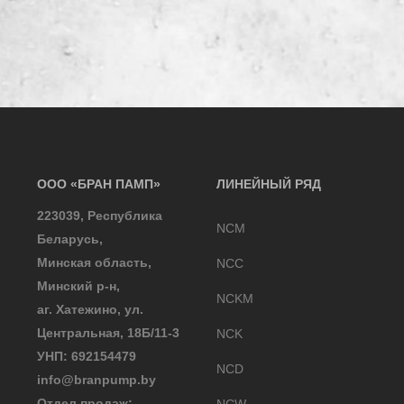
ООО «БРАН ПАМП»
ЛИНЕЙНЫЙ РЯД
223039, Республика
NCM
Беларусь,
Минская область,
NCC
Минский р-н,
NCKM
аг. Хатежино, ул.
Центральная, 18Б/11-3
NCK
УНП: 692154479
NCD
info@branpump.by
Отдел продаж: